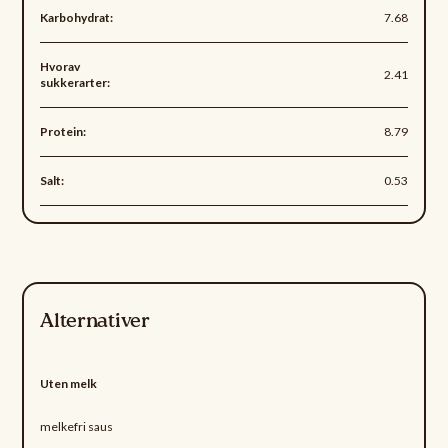
Karbohydrat:
7.68
Hvorav
2.41
sukkerarter:
Protein:
8.79
Salt:
0.53
Alternativer
Uten melk
melkefri saus