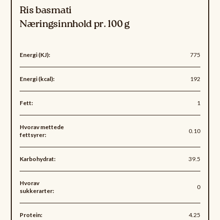
Ris basmati
Næringsinnhold pr. 100 g
Energi (KJ):
775
Energi (kcal):
192
Fett:
1
Hvorav mettede
0.10
fettsyrer:
Karbohydrat:
39.5
Hvorav
0
sukkerarter:
Protein:
4.25