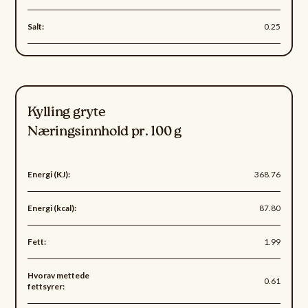
Salt:
0.25
Kylling gryte
Næringsinnhold pr. 100 g
Energi (KJ):
368.76
Energi (kcal):
87.80
Fett:
1.99
Hvorav mettede
0.61
fettsyrer: