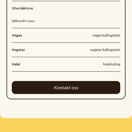
Uten laktose
laktosefri saus
Vegan
vegan kyllingstyle
Vegetar
vegetar kyllingstyle
Halal
halal kyling
Kontakt oss