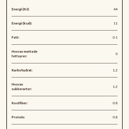
Energi (KJ):
44
Energi (kcal):
11
Fett:
0.1
Hvorav mettede
0
fettsyrer:
Karbohydrat:
1.2
Hvorav
1.2
sukkerarter:
Kostfiber:
0.8
Protein:
0.8