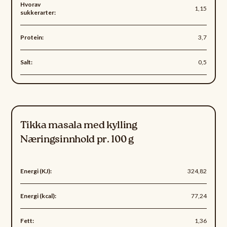
Hvorav
1,15
sukkerarter:
Protein:
3,7
Salt:
0,5
Tikka masala med kylling
Næringsinnhold pr. 100 g
Energi (KJ):
324,82
Energi (kcal):
77,24
Fett:
1,36