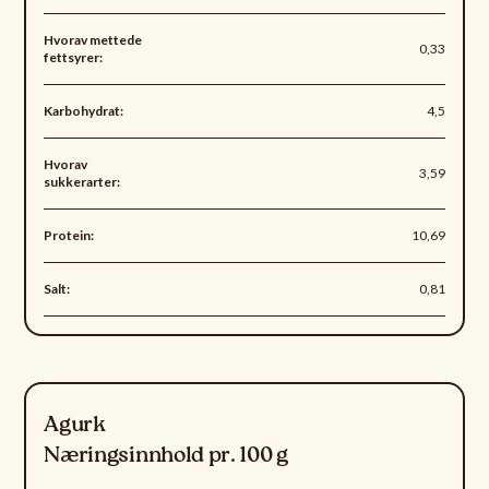
Hvorav mettede
0,33
fettsyrer:
Karbohydrat:
4,5
Hvorav
3,59
sukkerarter:
Protein:
10,69
Salt:
0,81
Agurk
Næringsinnhold pr. 100 g