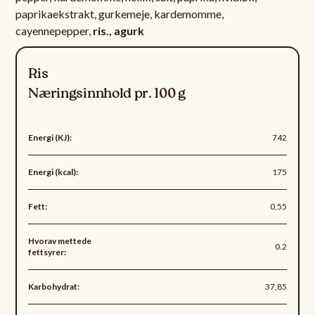
paprikaekstrakt, gurkemeje, kardemomme,
cayennepepper,
ris., agurk
Ris
Næringsinnhold pr. 100 g
Energi (KJ):
742
Energi (kcal):
175
Fett:
0,55
Hvorav mettede
0.2
fettsyrer:
Karbohydrat:
37,85