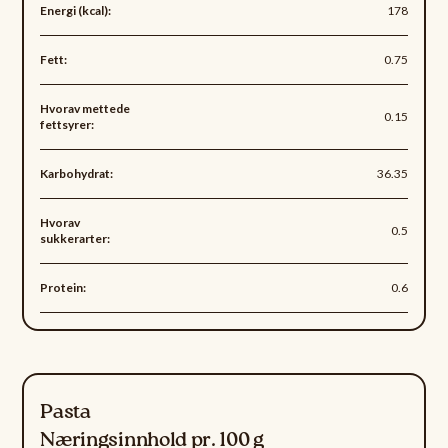
Energi (kcal):
178
Fett:
0.75
Hvorav mettede
0.15
fettsyrer:
Karbohydrat:
36.35
Hvorav
0.5
sukkerarter:
Protein:
0.6
Pasta
Næringsinnhold pr. 100 g