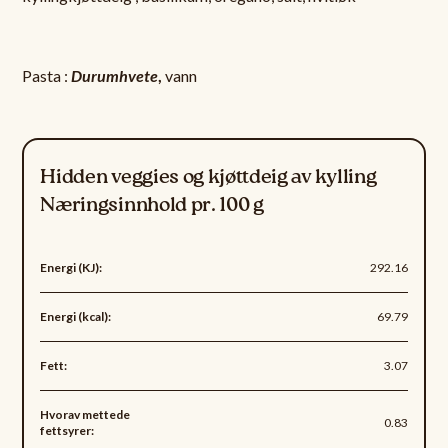
Pasta :
Durumhvete
,
vann
Hidden veggies og kjøttdeig av kylling
Næringsinnhold pr. 100 g
Energi (KJ):
292.16
Energi (kcal):
69.79
Fett:
3.07
Hvorav mettede
0.83
fettsyrer: