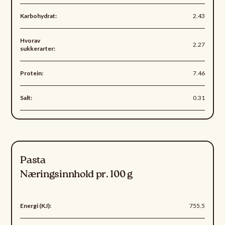
Karbohydrat:
2.43
Hvorav
2.27
sukkerarter:
Protein:
7.46
Salt:
0.31
Pasta
Næringsinnhold pr. 100 g
Energi (KJ):
755.5