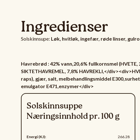
Ingredienser
Solskinnsupe:
Løk, hvitløk, ingefær, røde linser, gul
Havrebrød : 42% vann,20,6% fullkornsmel (HVETE
SIKTETHAVREMEL, 7,8% HAVREKLI,</div><div>HVETE
raps), gjær, salt, melbehandlingsmiddel E300,surhe
emulgator E471,enzymer</div>
Solskinnsuppe
Næringsinnhold pr. 100 g
Energi (KJ):
266.28