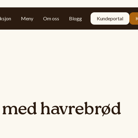
ksjon
Meny
Om oss
Blogg
Kundeportal
 med havrebrød