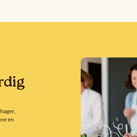
rdig
ehager,
nne en