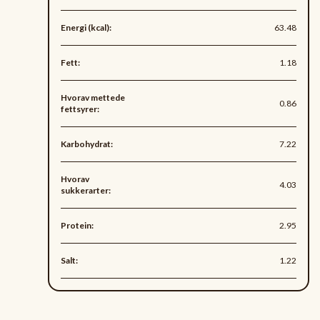
Energi (kcal):
63.48
Fett:
1.18
Hvorav mettede
0.86
fettsyrer:
Karbohydrat:
7.22
Hvorav
4.03
sukkerarter:
Protein:
2.95
Salt:
1.22