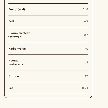
Energi (kcal):
246
Fett:
4.5
Hvorav mettede
0.7
fettsyrer:
Karbohydrat:
40
Hvorav
1.3
sukkerarter:
Protein:
12
Salt:
0.91