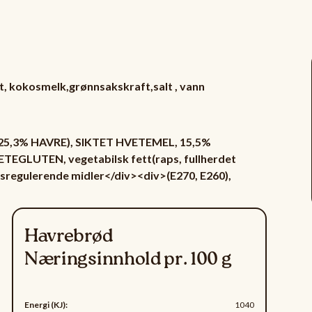
rot, kokosmelk,grønnsakskraft,salt , vann
, 25,3% HAVRE), SIKTET HVETEMEL, 15,5%
GLUTEN, vegetabilsk fett(raps, fullherdet
tsregulerende midler</div><div>(E270, E260),
Havrebrød
Næringsinnhold pr. 100 g
Energi (KJ):
1040